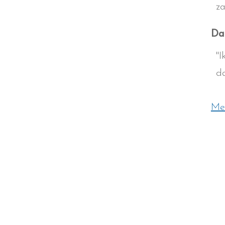
za
Da
"I
d
Mee