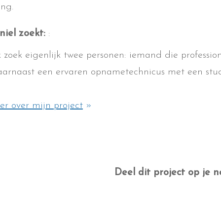
ng.
niel zoekt:
:
k zoek eigenlijk twee personen: iemand die professi
aarnaast een ervaren opnametechnicus met een studi
r over mijn project
»
Deel dit project op je n