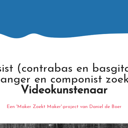
ist (contrabas en basgit
zanger en componist zoek
Videokunstenaar
Een 'Maker Zoekt Maker'-project van Daniel de Boer