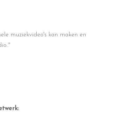
onele muziekvideo's kan maken en
o.."
etwerk: