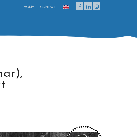
HOME
CONTACT
aar),
t