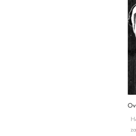
Ove
H
z